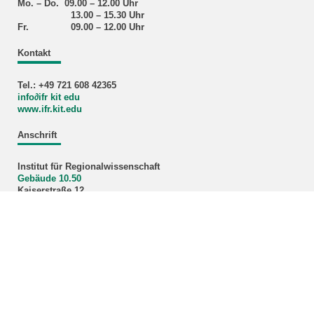
Mo. – Do. 09.00 – 12.00 Uhr
13.00 – 15.30 Uhr
Fr. 09.00 – 12.00 Uhr
Kontakt
Tel.: +49 721 608 42365
info∂ifr kit edu
www.ifr.kit.edu
Anschrift
Institut für Regionalwissenschaft
Gebäude 10.50
Kaiserstraße 12
76131 Karlsruhe
KIT – Die Universität in der Helmholtz-Gemeinschaft
letzte Änderung: 12.11.2025
Home
Impressum
Datenschutz
Barrierefreiheit
Sitemap
KIT