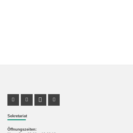
Facebook Profil
Instagram Profil
LinkedIn Profil
X Kanal (Twitter)
Sekretariat
Öffnungszeiten: