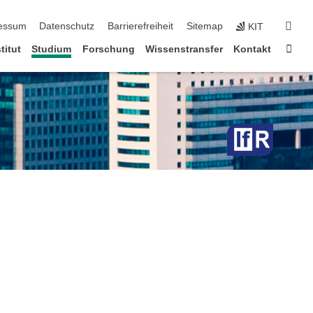
erspringen
suc
essum
Datenschutz
Barrierefreiheit
Sitemap
KIT
Star
titut
Studium
Forschung
Wissenstransfer
Kontakt