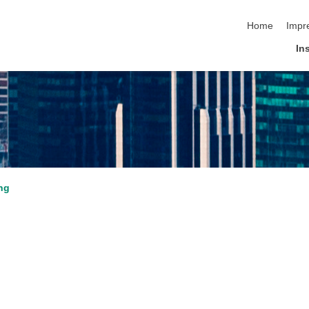
Navigation üb
Home
Impr
Ins
ng