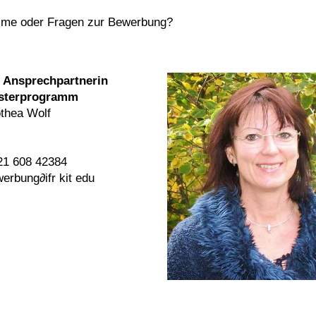
amme oder Fragen zur Bewerbung?
e Ansprechpartnerin
ster­programm
thea Wolf
721 608 42384
erbung∂ifr kit edu