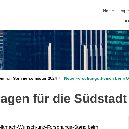
Navigation üb
Home
Impr
Ins
Neue Forschungsthemen beim Gr
eminar Sommersemester 2024
agen für die Südstadt
itmach-Wunsch-und-Forschungs-Stand b
eim