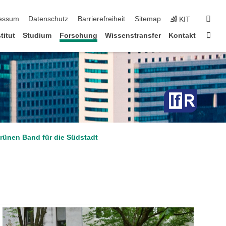
erspringen
suc
essum
Datenschutz
Barrierefreiheit
Sitemap
KIT
Star
titut
Studium
Forschung
Wissenstransfer
Kontakt
ünen Band für die Südstadt